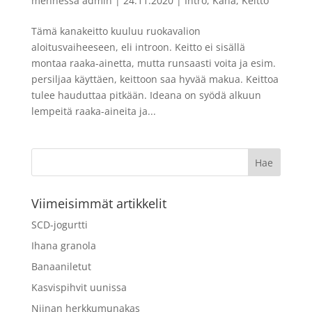
mennessä
admin
|
24.11.2020
|
Intro
,
Kana
,
Keitto
Tämä kanakeitto kuuluu ruokavalion
aloitusvaiheeseen, eli introon. Keitto ei sisällä
montaa raaka-ainetta, mutta runsaasti voita ja esim.
persiljaa käyttäen, keittoon saa hyvää makua. Keittoa
tulee hauduttaa pitkään. Ideana on syödä alkuun
lempeitä raaka-aineita ja...
Viimeisimmät artikkelit
SCD-jogurtti
Ihana granola
Banaaniletut
Kasvispihvit uunissa
Niinan herkkumunakas