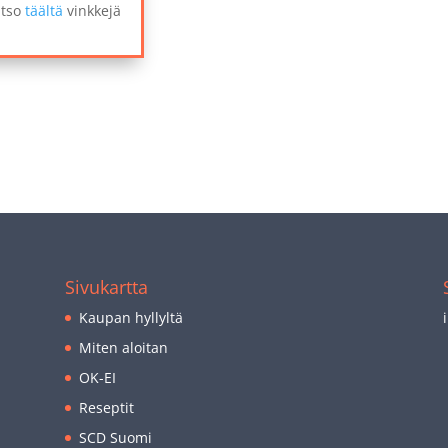
atso
täältä
vinkkejä
Sivukartta
Kaupan hyllyltä
Miten aloitan
OK-EI
Reseptit
SCD Suomi