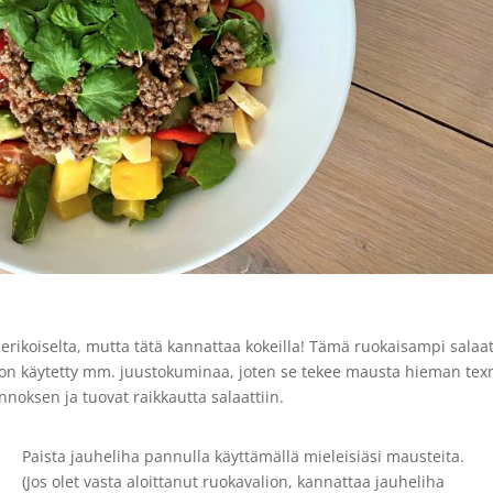
a erikoiselta, mutta tätä kannattaa kokeilla! Tämä ruokaisampi salaat
n on käytetty mm. juustokuminaa, joten se tekee mausta hieman te
nnoksen ja tuovat raikkautta salaattiin.
Paista jauheliha pannulla käyttämällä mieleisiäsi mausteita.
(Jos olet vasta aloittanut ruokavalion, kannattaa jauheliha