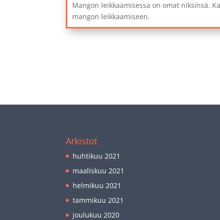
Mangon leikkaamisessa on omat niksinsä. K
mangon leikkaamiseen.
Arkistot
huhtikuu 2021
maaliskuu 2021
helmikuu 2021
tammikuu 2021
joulukuu 2020