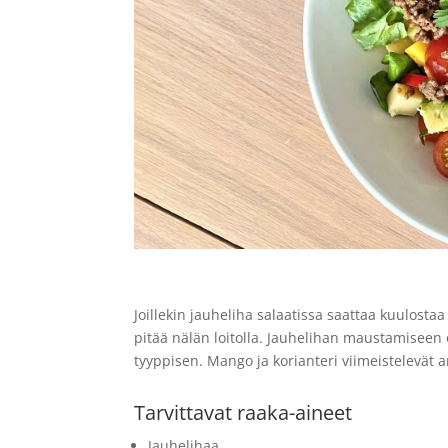
Joillekin jauheliha salaatissa saattaa kuulosta
pitää nälän loitolla. Jauhelihan maustamisee
tyyppisen. Mango ja korianteri viimeistelevät a
Tarvittavat raaka-aineet
Jauhelihaa