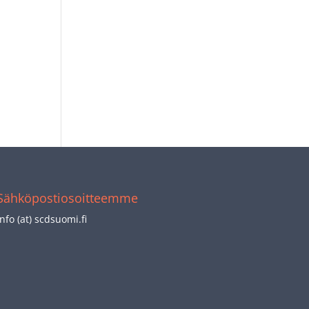
Sähköpostiosoitteemme
info (at) scdsuomi.fi