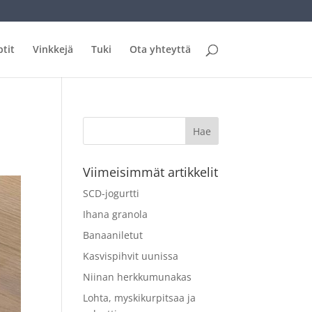
tit
Vinkkejä
Tuki
Ota yhteyttä
Viimeisimmät artikkelit
SCD-jogurtti
Ihana granola
Banaaniletut
Kasvispihvit uunissa
Niinan herkkumunakas
Lohta, myskikurpitsaa ja