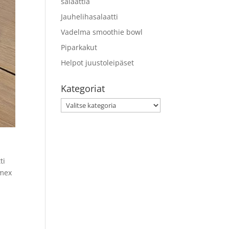
salaattia
Jauhelihasalaatti
Vadelma smoothie bowl
Piparkakut
Helpot juustoleipäset
Kategoriat
Kategoriat
ti
xmex