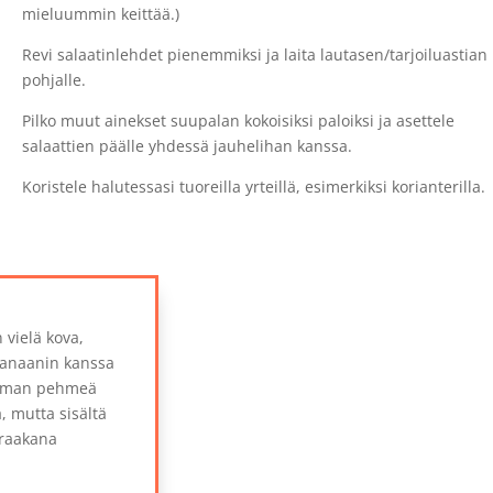
mieluummin keittää.)
Revi salaatinlehdet pienemmiksi ja laita lautasen/tarjoiluastian
pohjalle.
Pilko muut ainekset suupalan kokoisiksi paloiksi ja asettele
salaattien päälle yhdessä jauhelihan kanssa.
Koristele halutessasi tuoreilla yrteillä, esimerkiksi korianterilla.
 vielä kova,
banaanin kanssa
ieman pehmeä
, mutta sisältä
 raakana