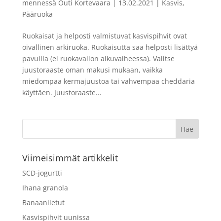
mennessä
Outi Kortevaara
|
13.02.2021
|
Kasvis
,
Pääruoka
Ruokaisat ja helposti valmistuvat kasvispihvit ovat
oivallinen arkiruoka. Ruokaisutta saa helposti lisättyä
pavuilla (ei ruokavalion alkuvaiheessa). Valitse
juustoraaste oman makusi mukaan, vaikka
miedompaa kermajuustoa tai vahvempaa cheddaria
käyttäen. Juustoraaste...
Viimeisimmät artikkelit
SCD-jogurtti
Ihana granola
Banaaniletut
Kasvispihvit uunissa