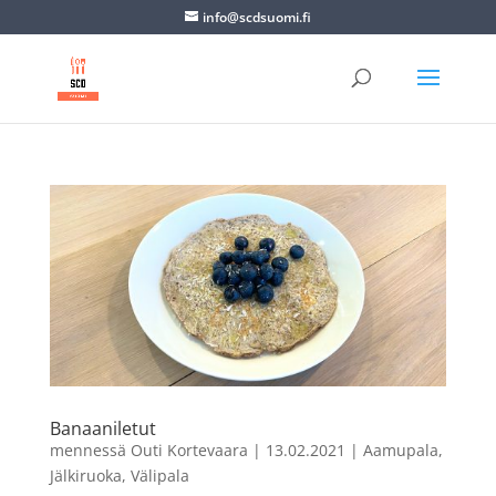
info@scdsuomi.fi
Banaaniletut
mennessä
Outi Kortevaara
|
13.02.2021
|
Aamupala
,
Jälkiruoka
,
Välipala